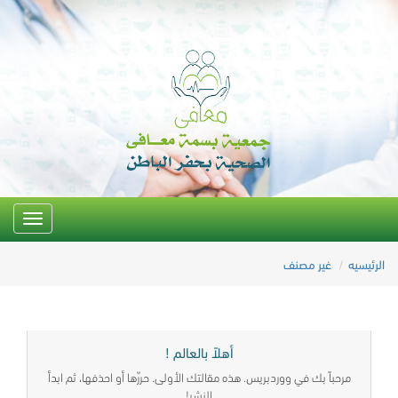
Toggle
igation
الرئيسيه
غير مصنف
أهلاً بالعالم !
مرحباً بك في ووردبريس. هذه مقالتك الأولى. حررّها أو احذفها، ثم ابدأ
النشر!