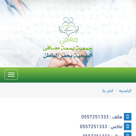
Toggle
igation
الرئيسيه
اتص بنا
هاتف : 0557251333
فاكس : 0557251333
جوال : 0557251333